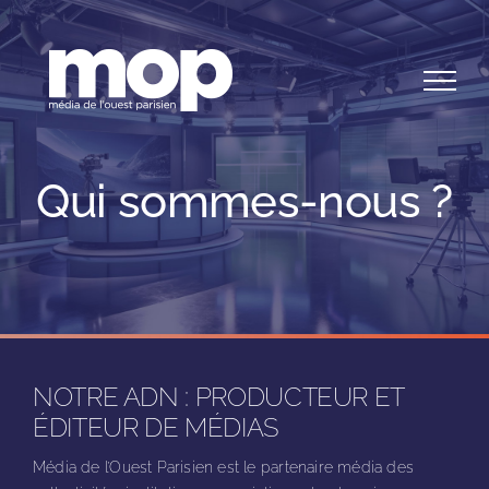
Skip
to
content
Qui sommes-nous ?
NOTRE ADN : PRODUCTEUR ET
ÉDITEUR DE MÉDIAS
Média de l’Ouest Parisien est le partenaire média des