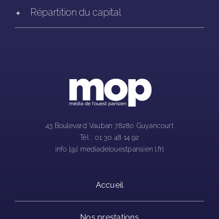
Répartition du capital
43 Boulevard Vauban 78280 Guyancourt
Tél. : 01 30 48 14 92
info [@] mediadelouestparisien [.fr]
Accueil
Nos prestations